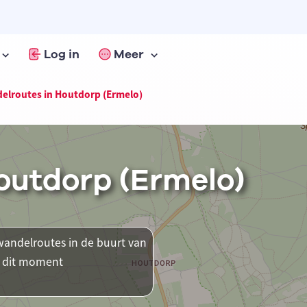
Log in
Meer
elroutes in Houtdorp (Ermelo)
outdorp (Ermelo)
andelroutes in de buurt van
p dit moment