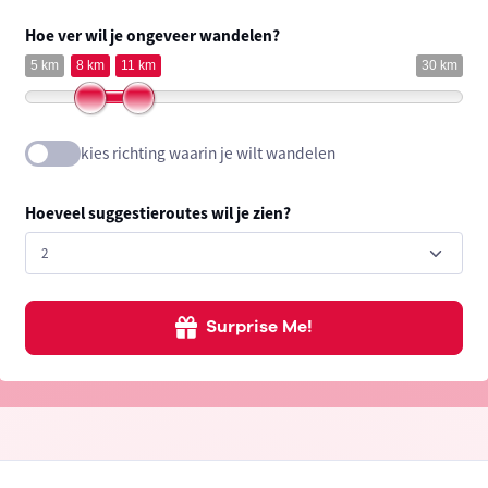
Hoe ver wil je ongeveer wandelen?
5 km
8 km
11 km
30 km
kies richting waarin je wilt wandelen
Hoeveel suggestieroutes wil je zien?
Surprise Me!