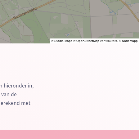
©
Stadia Maps
©
OpenStreetMap
contributors, ©
NodeMapp
n hieronder in,
n van de
 berekend met