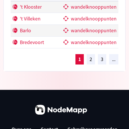
't Klooster
wandelknooppunten
't Villeken
wandelknooppunten
Barlo
wandelknooppunten
Bredevoort
wandelknooppunten
1
2
3
...