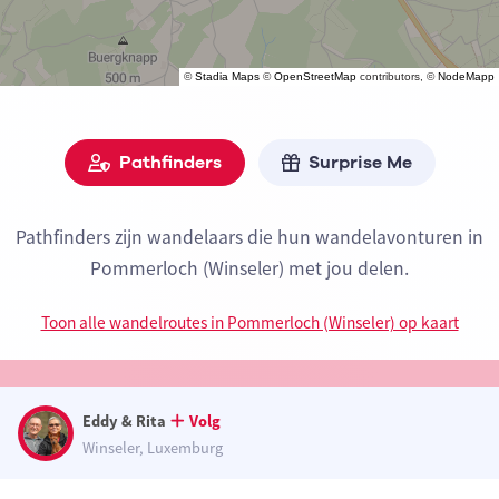
©
Stadia Maps
©
OpenStreetMap
contributors, ©
NodeMapp
Pathfinders
Surprise Me
Pathfinders zijn wandelaars die hun wandelavonturen in
Pommerloch (Winseler) met jou delen.
Toon alle wandelroutes in Pommerloch (Winseler) op kaart
Eddy & Rita
Volg
Winseler, Luxemburg