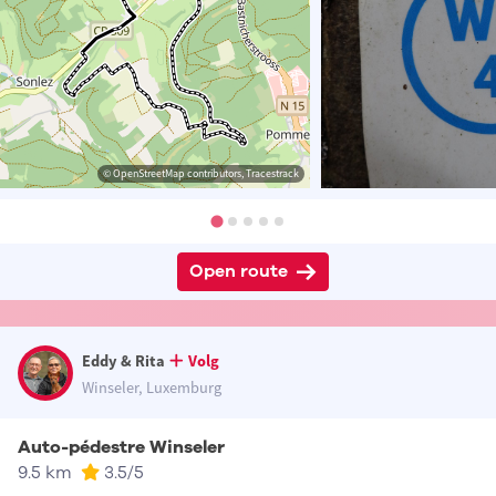
© OpenStreetMap contributors, Tracestrack
Open route
Eddy & Rita
Volg
Winseler, Luxemburg
Auto-pédestre Winseler
9.5 km
3.5
/5