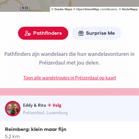
©
Stadia Maps
©
OpenStreetMap
contributors, ©
NodeMapp
Pathfinders
Surprise Me
Pathfinders zijn wandelaars die hun wandelavonturen in
Préizerdaul met jou delen.
Toon alle wandelroutes in Préizerdaul op kaart
Eddy & Rita
Volg
Préizerdaul, Luxemburg
Reimberg: klein maar fijn
5.2 km