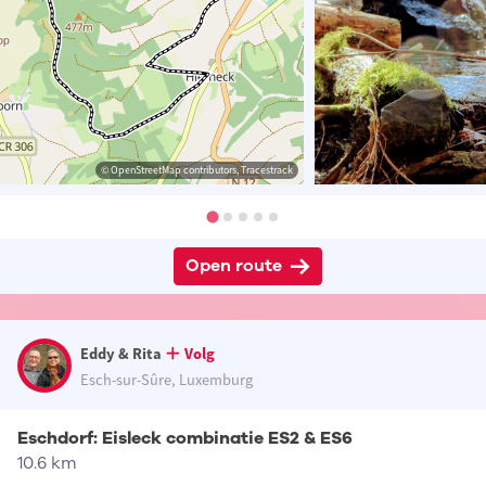
© OpenStreetMap contributors, Tracestrack
Open route
Eddy & Rita
Volg
Esch-sur-Sûre, Luxemburg
Eschdorf: Eisleck combinatie ES2 & ES6
10.6 km