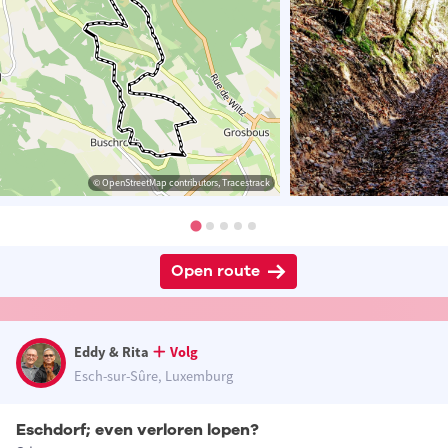
© OpenStreetMap contributors, Tracestrack
Open route
Eddy & Rita
Volg
Esch-sur-Sûre, Luxemburg
Eschdorf; even verloren lopen?