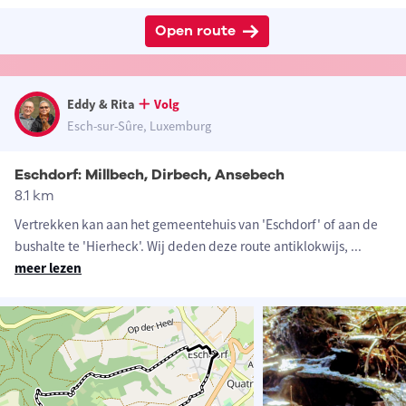
Open route
Eddy & Rita
Volg
Esch-sur-Sûre, Luxemburg
Eschdorf: Millbech, Dirbech, Ansebech
8.1 km
Vertrekken kan aan het gemeentehuis van 'Eschdorf' of aan de
bushalte te 'Hierheck'. Wij deden deze route antiklokwijs,
...
meer lezen