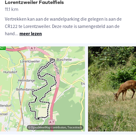
Lorentzweiler Fautelfiels
11.1 km
Vertrekken kan aan de wandelparking die gelegen is aan de
CR122 te Lorentzweiler. Deze route is samengesteld aan de
hand
...
meer lezen
© OpenStreetMap contributors, Tracestrack