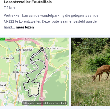
Lorentzweiler Fautelfiels
11.1 km
Vertrekken kan aan de wandelparking die gelegen is aan de
CR122 te Lorentzweiler. Deze route is samengesteld aan de
hand
...
meer lezen
© OpenStreetMap contributors, Tracestrack