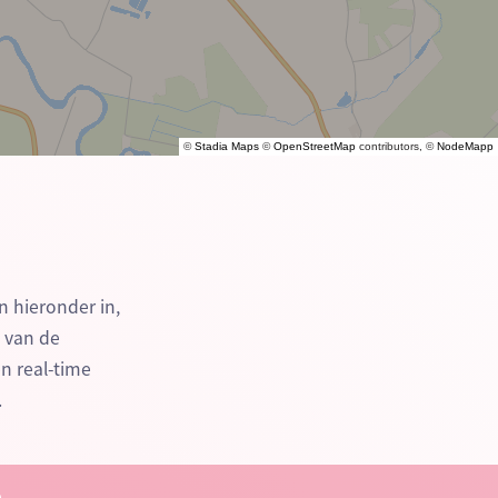
©
Stadia Maps
©
OpenStreetMap
contributors, ©
NodeMapp
n hieronder in,
n van de
n real-time
.