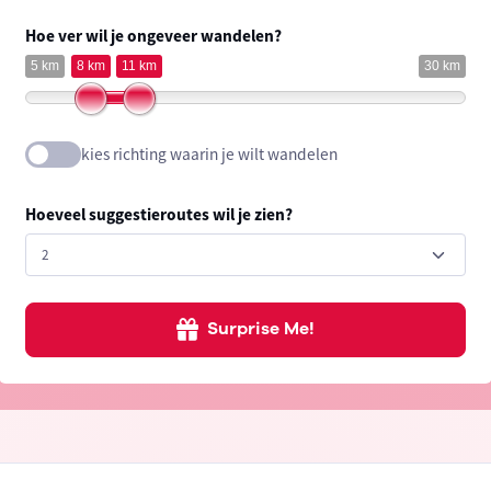
Hoe ver wil je ongeveer wandelen?
5 km
8 km
11 km
30 km
kies richting waarin je wilt wandelen
Hoeveel suggestieroutes wil je zien?
Surprise Me!