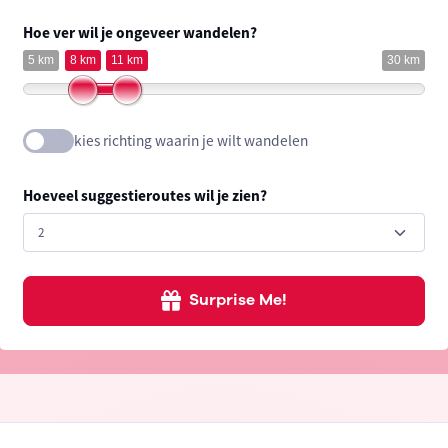
Hoe ver wil je ongeveer wandelen?
5 km
8 km
11 km
30 km
kies richting waarin je wilt wandelen
Hoeveel suggestieroutes wil je zien?
Surprise Me!