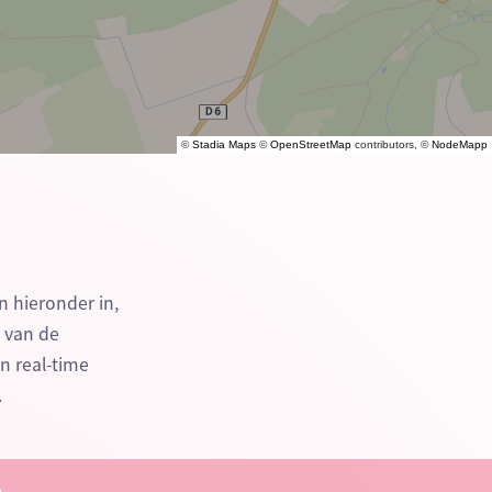
©
Stadia Maps
©
OpenStreetMap
contributors, ©
NodeMapp
n hieronder in,
n van de
n real-time
.