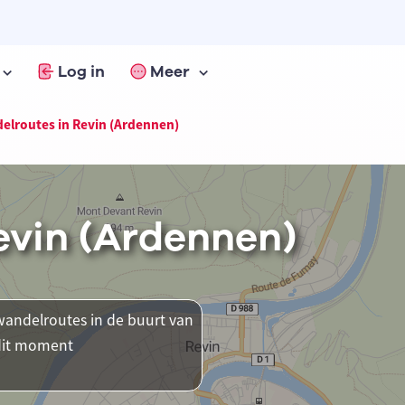
Log in
Meer
elroutes in Revin (Ardennen)
evin (Ardennen)
andelroutes in de buurt van
 dit moment