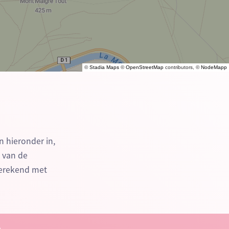
©
Stadia Maps
©
OpenStreetMap
contributors, ©
NodeMapp
n hieronder in,
n van de
berekend met