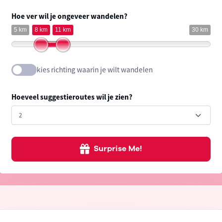
Hoe ver wil je ongeveer wandelen?
5 km
8 km
11 km
30 km
kies richting waarin je wilt wandelen
Hoeveel suggestieroutes wil je zien?
Surprise Me!