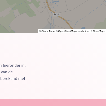
©
Stadia Maps
©
OpenStreetMap
contributors, ©
NodeMapp
n hieronder in,
n van de
e berekend met