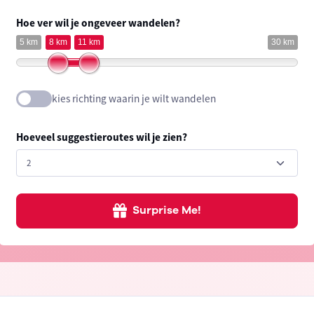
Hoe ver wil je ongeveer wandelen?
5 km
8 km
11 km
30 km
kies richting waarin je wilt wandelen
Hoeveel suggestieroutes wil je zien?
Surprise Me!