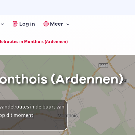
Log in
Meer
elroutes in Monthois (Ardennen)
onthois (Ardennen)
andelroutes in de buurt van
r op dit moment