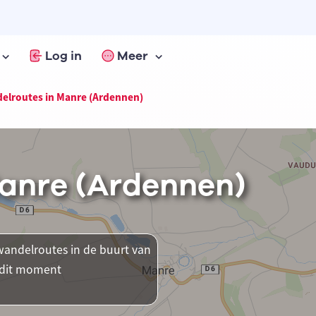
Log in
Meer
elroutes in Manre (Ardennen)
anre (Ardennen)
andelroutes in de buurt van
p dit moment