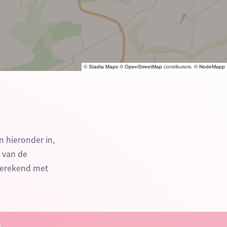
©
Stadia Maps
©
OpenStreetMap
contributors, ©
NodeMapp
n hieronder in,
n van de
berekend met