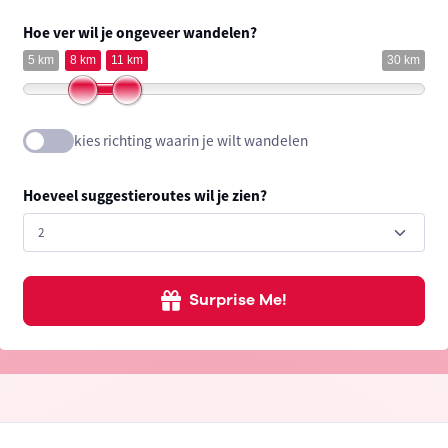
Hoe ver wil je ongeveer wandelen?
5 km
8 km
11 km
30 km
kies richting waarin je wilt wandelen
Hoeveel suggestieroutes wil je zien?
Surprise Me!