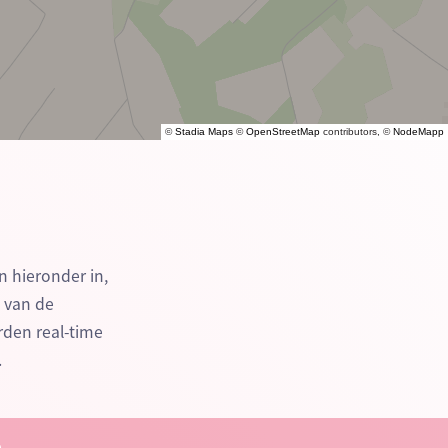
©
Stadia Maps
©
OpenStreetMap
contributors, ©
NodeMapp
n hieronder in,
n van de
rden real-time
.