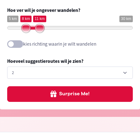
Hoe ver wil je ongeveer wandelen?
5 km
8 km
11 km
30 km
kies richting waarin je wilt wandelen
Hoeveel suggestieroutes wil je zien?
Surprise Me!