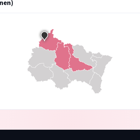
nnen)