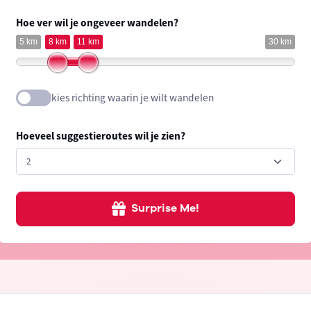
Hoe ver wil je ongeveer wandelen?
5 km
8 km
11 km
30 km
kies richting waarin je wilt wandelen
Hoeveel suggestieroutes wil je zien?
Surprise Me!