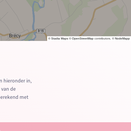
©
Stadia Maps
©
OpenStreetMap
contributors, ©
NodeMapp
n hieronder in,
n van de
 berekend met