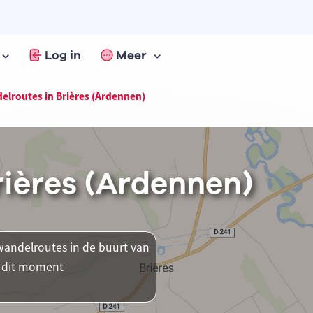
Log in
Meer
elroutes in Brières (Ardennen)
rières (Ardennen)
andelroutes in de buurt van
p dit moment