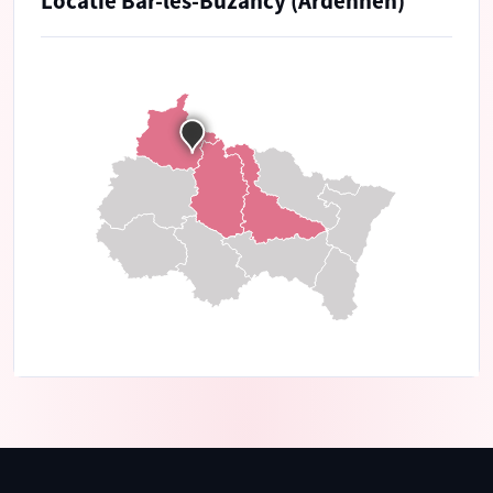
Locatie Bar-lès-Buzancy (Ardennen)