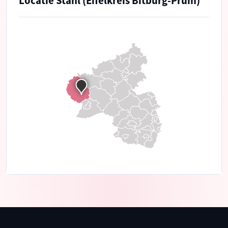
Locatie Stahl (Eifelkreis Bitburg-Prüm)