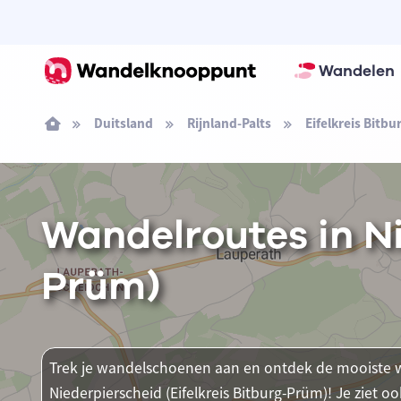
Wandelen
Duitsland
Rijnland-Palts
Eifelkreis Bitb
Wandelroutes in Ni
Prüm)
Trek je wandelschoenen aan en ontdek de mooiste w
Niederpierscheid (Eifelkreis Bitburg-Prüm)! Je ziet oo