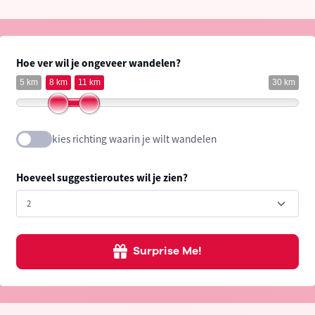
Hoe ver wil je ongeveer wandelen?
5 km
8 km
11 km
30 km
kies richting waarin je wilt wandelen
Hoeveel suggestieroutes wil je zien?
Surprise Me!