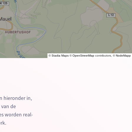
©
Stadia Maps
©
OpenStreetMap
contributors, ©
NodeMapp
n hieronder in,
n van de
es worden real-
rk.