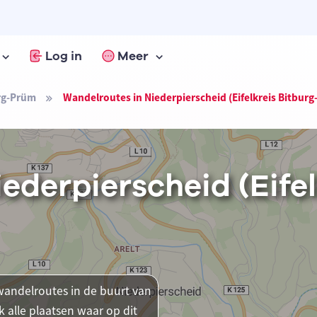
Log in
Meer
urg-Prüm
Wandelroutes in Niederpierscheid (Eifelkreis Bitbur
ederpierscheid (Eifel
andelroutes in de buurt van
k alle plaatsen waar op dit