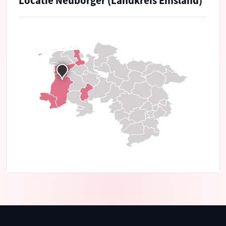
Locatie Neubörger (Landkreis Emsland)