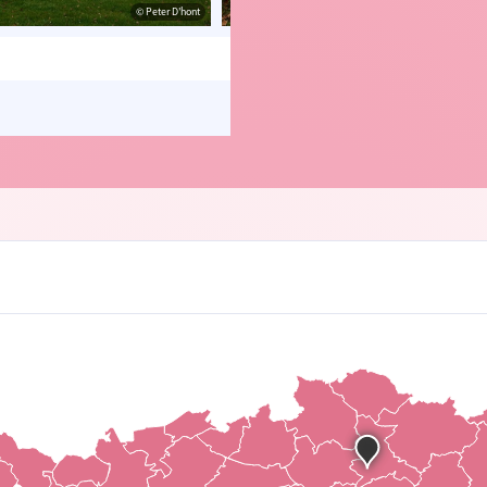
© Peter D'hont
© Peter