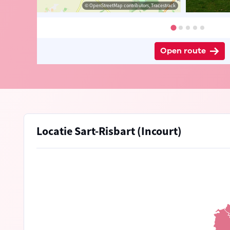
 Peter D'hont
© OpenStreetMap contributors, Tracestrack
Open route
Locatie Sart-Risbart (Incourt)