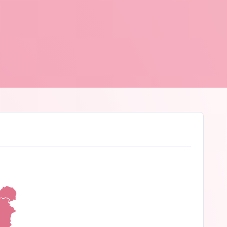
 D'hont
© Peter D'hont