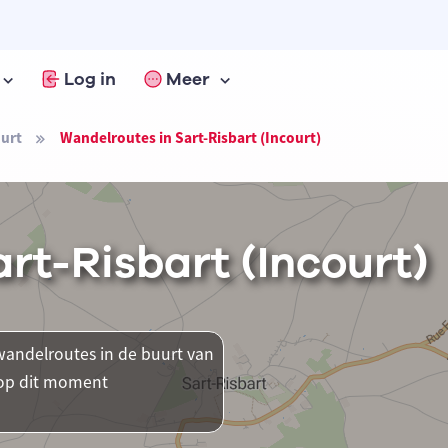
Log in
Meer
urt
Wandelroutes in Sart-Risbart (Incourt)
rt-Risbart (Incourt)
andelroutes in de buurt van
r op dit moment