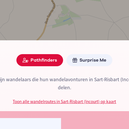
Pathfinders
Surprise Me
zijn wandelaars die hun wandelavonturen in Sart-Risbart (Inc
delen.
Toon alle wandelroutes in Sart-Risbart (Incourt) op kaart