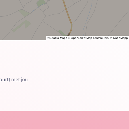
©
Stadia Maps
©
OpenStreetMap
contributors, ©
NodeMapp
ourt) met jou