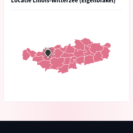
Locatie Lillois-Witterzée (Eigenbrakel)