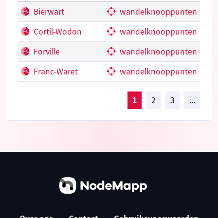
Bierwart
wandelknooppunten
Cortil-Wodon
wandelknooppunten
Forville
wandelknooppunten
Franc-Waret
wandelknooppunten
1
2
3
...