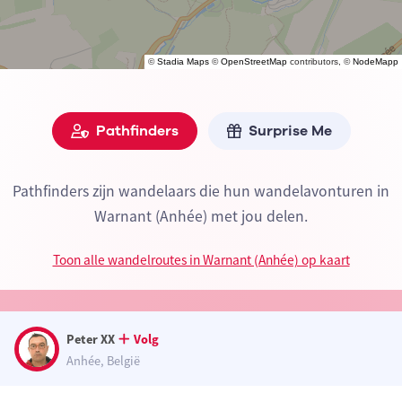
©
Stadia Maps
©
OpenStreetMap
contributors, ©
NodeMapp
Pathfinders
Surprise Me
Pathfinders zijn wandelaars die hun wandelavonturen in
Warnant (Anhée) met jou delen.
Toon alle wandelroutes in Warnant (Anhée) op kaart
Peter XX
Volg
Anhée, België