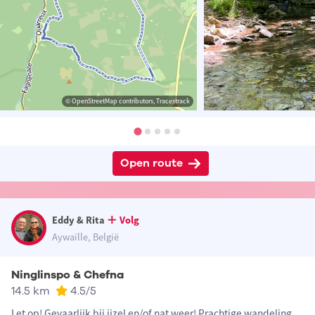
© OpenStreetMap contributors, Tracestrack
Open route
Eddy & Rita
Volg
Aywaille, België
Ninglinspo & Chefna
14.5 km
4.5
/5
Let op! Gevaarlijk bij ijzel en/of nat weer! Prachtige wandeling