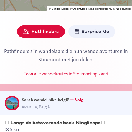
©
Stadia Maps
©
OpenStreetMap
contributors, ©
NodeMapp
Pathfinders
Surprise Me
Pathfinders zijn wandelaars die hun wandelavonturen in
Stoumont met jou delen.
Toon alle wandelroutes in Stoumont op kaart
Sarah wandel.hike.belgië
Volg
Aywaille, België
🧚‍♀️Langs de betoverende beek-Ninglinspo🧚‍♀️
13.5 km