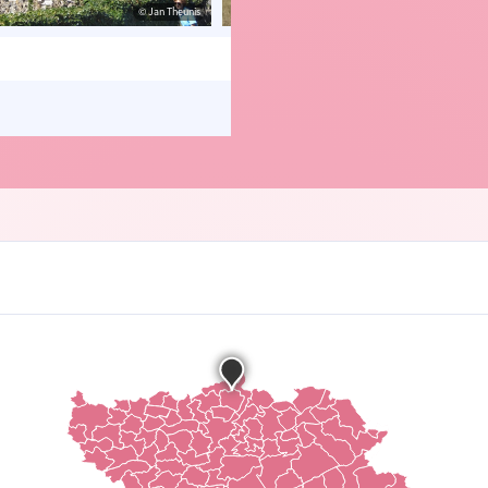
© Jan Theunis
© Jan T