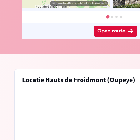
 Jan Theunis
© OpenStreetMap contributors, Tracestrack
Open route
Locatie Hauts de Froidmont (Oupeye)