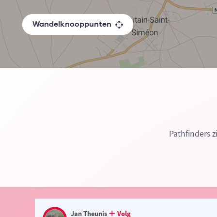
Wandelknooppunten
Pathfinders 
Jan Theunis
Volg