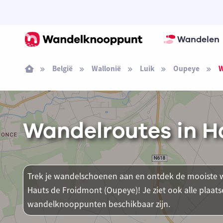
Wandelen
België
Wallonië
Luik
Oupeye
W
Wandelroutes in H
Trek je wandelschoenen aan en ontdek de mooiste w
Hauts de Froidmont (Oupeye)! Je ziet ook alle plaa
wandelknooppunten beschikbaar zijn.