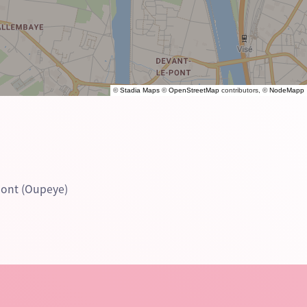
©
Stadia Maps
©
OpenStreetMap
contributors, ©
NodeMapp
mont (Oupeye)