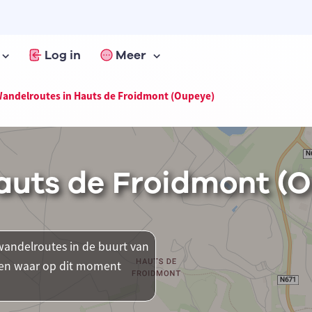
Log in
Meer
andelroutes in Hauts de Froidmont (Oupeye)
auts de Froidmont (
andelroutes in de buurt van
tsen waar op dit moment