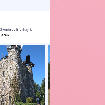
 Chemin du Broukay 8.
 lezen