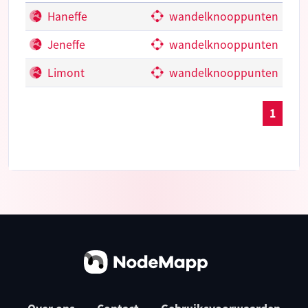
Haneffe
wandelknooppunten
Jeneffe
wandelknooppunten
Limont
wandelknooppunten
1