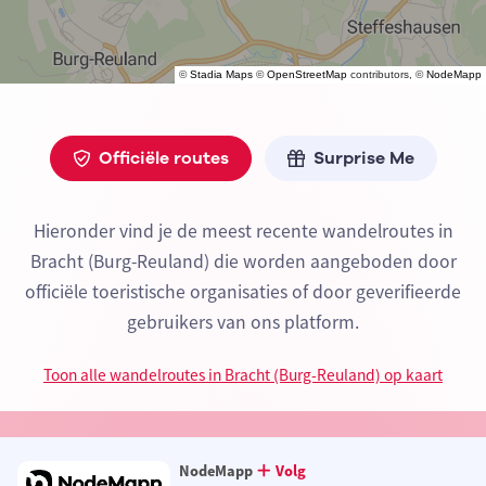
©
Stadia Maps
©
OpenStreetMap
contributors, ©
NodeMapp
Officiële routes
Surprise Me
Hieronder vind je de meest recente wandelroutes in
Bracht (Burg-Reuland) die worden aangeboden door
officiële toeristische organisaties of door geverifieerde
gebruikers van ons platform.
Toon alle wandelroutes in Bracht (Burg-Reuland) op kaart
NodeMapp
Volg