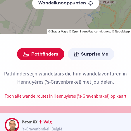
Wandelknooppunten
©
Stadia Maps
©
OpenStreetMap
contributors, ©
NodeMapp
Pathfinders
Surprise Me
Pathfinders zijn wandelaars die hun wandelavonturen in
Hennuyères ('s-Gravenbrakel) met jou delen.
Toon alle wandelroutes in Hennuyères ('s-Gravenbrakel) op kaart
Peter XX
Volg
's-Gravenbrakel, België