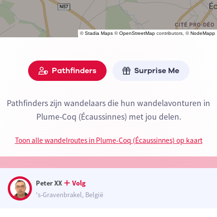
©
Stadia Maps
©
OpenStreetMap
contributors, ©
NodeMapp
Pathfinders
Surprise Me
Pathfinders zijn wandelaars die hun wandelavonturen in
Plume-Coq (Écaussinnes) met jou delen.
Toon alle wandelroutes in Plume-Coq (Écaussinnes) op kaart
Peter XX
Volg
's-Gravenbrakel, België