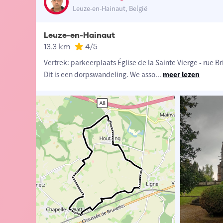
Leuze-en-Hainaut, België
Leuze-en-Hainaut
13.3 km
4
/5
Vertrek: parkeerplaats Église de la Sainte Vierge - rue 
Dit is een dorpswandeling. We asso
...
meer lezen