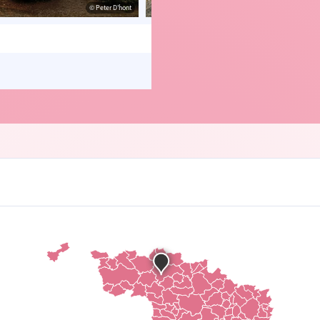
© Peter D'hont
© Peter