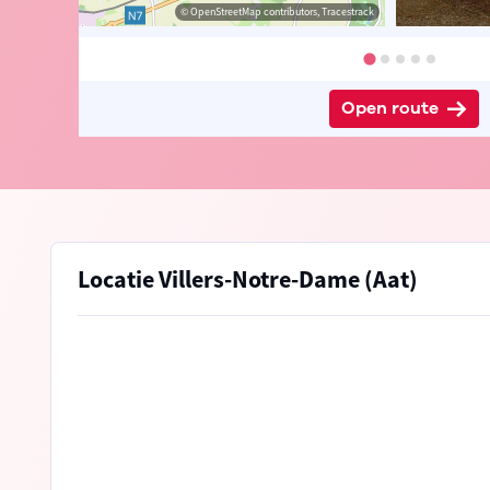
 Peter D'hont
© OpenStreetMap contributors, Tracestrack
Open route
Locatie Villers-Notre-Dame (Aat)