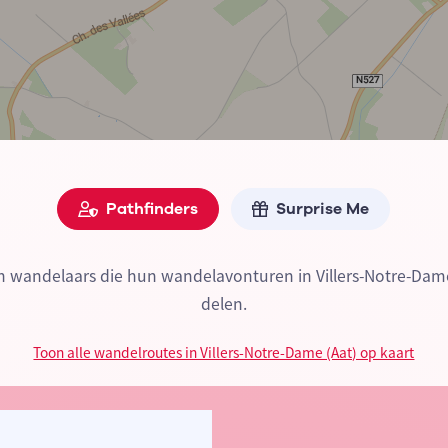
Pathfinders
Surprise Me
jn wandelaars die hun wandelavonturen in Villers-Notre-Dam
delen.
Toon alle wandelroutes in Villers-Notre-Dame (Aat) op kaart