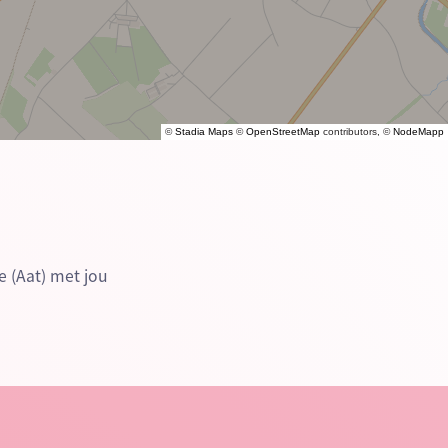
©
Stadia Maps
©
OpenStreetMap
contributors, ©
NodeMapp
e (Aat) met jou