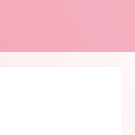
 D'hont
© Peter D'hont