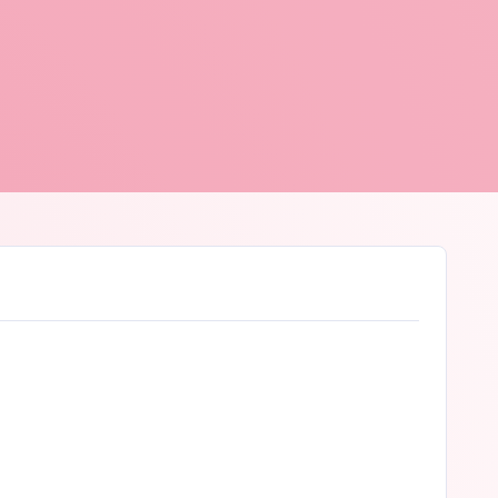
 D'hont
© Peter D'hont