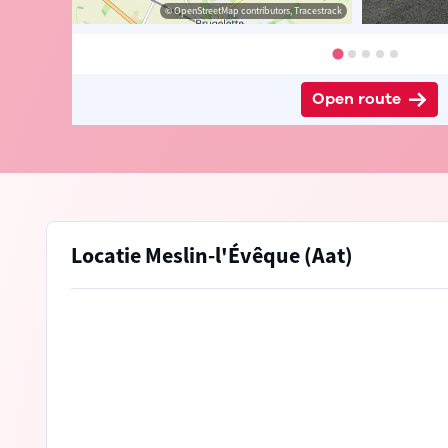
 Peter D'hont
© OpenStreetMap contributors, Tracestrack
Open route
Locatie Meslin-l'Évêque (Aat)