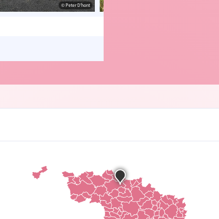
© Peter D'hont
© Peter