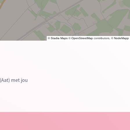
©
Stadia Maps
©
OpenStreetMap
contributors, ©
NodeMapp
(Aat) met jou