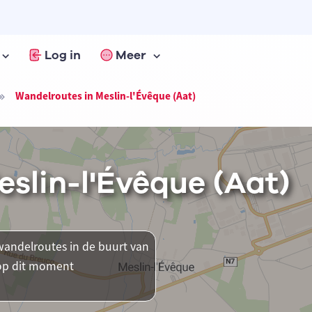
Log in
Meer
Wandelroutes in Meslin-l'Évêque (Aat)
slin-l'Évêque (Aat)
andelroutes in de buurt van
r op dit moment