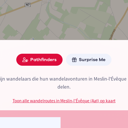
Pathfinders
Surprise Me
zijn wandelaars die hun wandelavonturen in Meslin-l'Évêque 
delen.
Toon alle wandelroutes in Meslin-l'Évêque (Aat) op kaart