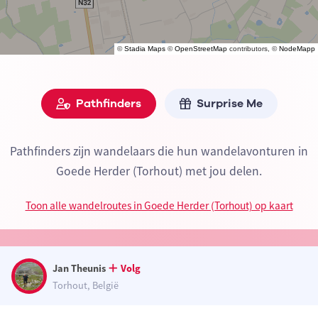
©
Stadia Maps
©
OpenStreetMap
contributors, ©
NodeMapp
Pathfinders
Surprise Me
Pathfinders zijn wandelaars die hun wandelavonturen in
Goede Herder (Torhout) met jou delen.
Toon alle wandelroutes in Goede Herder (Torhout) op kaart
Jan Theunis
Volg
Torhout, België