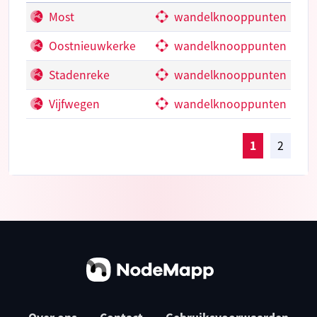
Most
wandelknooppunten
Oostnieuwkerke
wandelknooppunten
Stadenreke
wandelknooppunten
Vijfwegen
wandelknooppunten
1
2