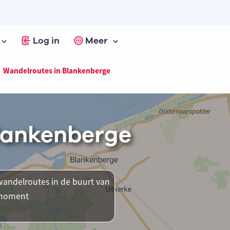
Log in
Meer
Wandelroutes in Blankenberge
lankenberge
andelroutes in de buurt van
t moment