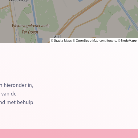
©
Stadia Maps
©
OpenStreetMap
contributors, ©
NodeMapp
n hieronder in,
n van de
end met behulp