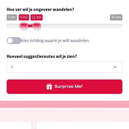
Hoe ver wil je ongeveer wandelen?
5 km
8 km
11 km
30 km
kies richting waarin je wilt wandelen
Hoeveel suggestieroutes wil je zien?
Surprise Me!