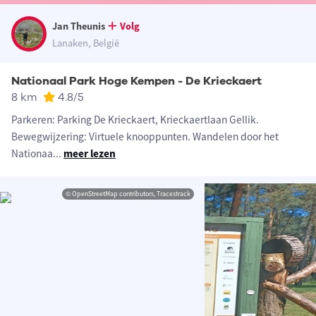
Jan Theunis
Volg
Lanaken, België
Nationaal Park Hoge Kempen - De Krieckaert
8 km
4.8
/5
Parkeren: Parking De Krieckaert, Krieckaertlaan Gellik.
Bewegwijzering: Virtuele knooppunten. Wandelen door het
Nationaa
...
meer lezen
© OpenStreetMap contributors, Tracestrack